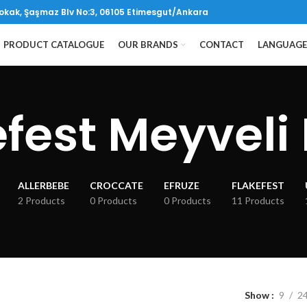
kak, Şaşmaz Blv No:3, 06105 Etimesgut/Ankara
PRODUCT CATALOGUE
OUR BRANDS
CONTACT
LANGUAGE
fest Meyveli
ALLERBEBE
CROCCATE
EFRUZE
FLAKEFEST
2 Products
0 Products
0 Products
11 Products
Show
9
2