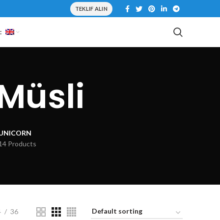
TEKLIF ALIN
:
 Müsli
UNICORN
14 Products
4
36