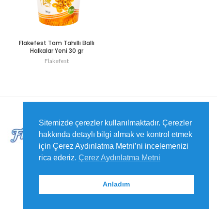
Flakefest Tam Tahıllı Ballı
Halkalar Yeni 30 gr
Flakefest
2021
Merkay Grup Gıda
Sanayi ve Ticaret Limited Şirketi
Sitemizde çerezler kullanılmaktadır. Çerezler
hakkında detaylı bilgi almak ve kontrol etmek
için Çerez Aydınlatma Metni’ni incelemenizi
rica ederiz.
Çerez Aydınlatma Metni
Anladım