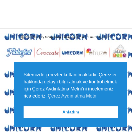
2021
Merkay Grup Gıda
Sanayi ve Ticaret Limited Şirketi
Sitemizde çerezler kullanılmaktadır. Çerezler
hakkında detaylı bilgi almak ve kontrol etmek
için Çerez Aydınlatma Metni’ni incelemenizi
rica ederiz.
Çerez Aydınlatma Metni
Anladım