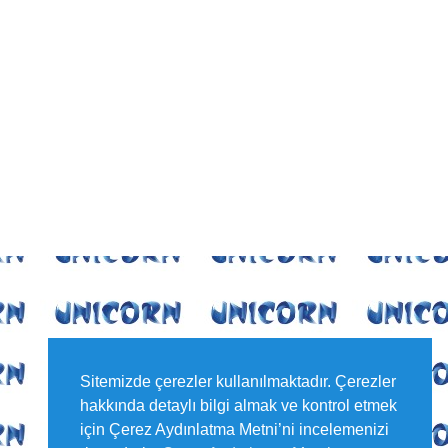
Sitemizde çerezler kullanılmaktadır. Çerezler
hakkında detaylı bilgi almak ve kontrol etmek
için Çerez Aydınlatma Metni’ni incelemenizi