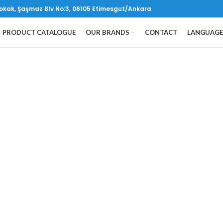
kak, Şaşmaz Blv No:3, 06105 Etimesgut/Ankara
PRODUCT CATALOGUE
OUR BRANDS
CONTACT
LANGUAGE