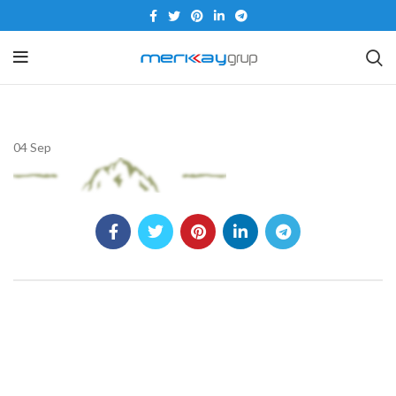
04
Sep